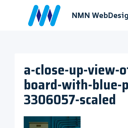
内
容
NMN WebDesi
を
ス
キ
ッ
プ
a-close-up-view-of
board-with-blue-p
3306057-scaled