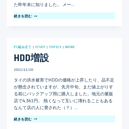
た昨年末に知りました。 メー…
MX5500
続きを読む
再
び
PC組み立て
|
STUFF
|
TOPICS
|
WORK
HDD増設
By
2011/11/20
mo
タイの洪水被害でHDDの価格が上昇したり、品不足
が懸念されていますが、先月中旬、まだ値上がりす
る前にバックアップ用に購入しました。地元の量販
店で4,361円。 熱くなって互いに壊れることもある
なんて店の人に脅された（？）…
HDD
続きを読む
増
設