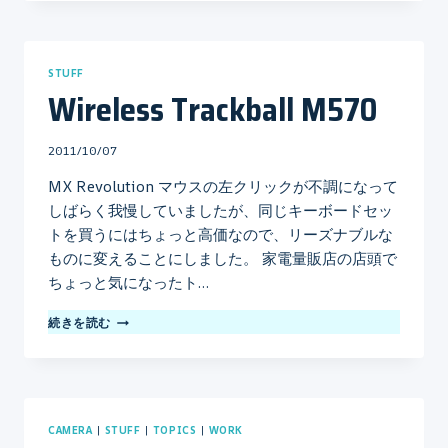
STUFF
Wireless Trackball M570
By
2011/10/07
mo
MX Revolution マウスの左クリックが不調になって
しばらく我慢していましたが、同じキーボードセッ
トを買うにはちょっと高価なので、リーズナブルな
ものに変えることにしました。 家電量販店の店頭で
ちょっと気になったト…
WIRELESS
続きを読む
TRACKBALL
M570
CAMERA
|
STUFF
|
TOPICS
|
WORK