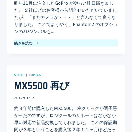
昨年11月に注文したGoPro がやっと昨日届きまし
た。 ２社ほどのお客様から問合せいただいていまし
たが、「まだカメラが・・・」と言わなくて良くな
りました。 これでようやく、Phantom2 のオプショ
ンの3Dジンバルも…
GOPRO
続きを読む
到
着
STUFF
|
TOPICS
MX5500 再び
By
2012/01/13
mo
約３年前に購入したMX5500。 左クリックが調子悪
かったのですが、ロジクールのサポートはなかなか
早い対応で新品交換してくれました。 これの保証期
間が３年ということを購入後２年１１ヶ月ほどたっ