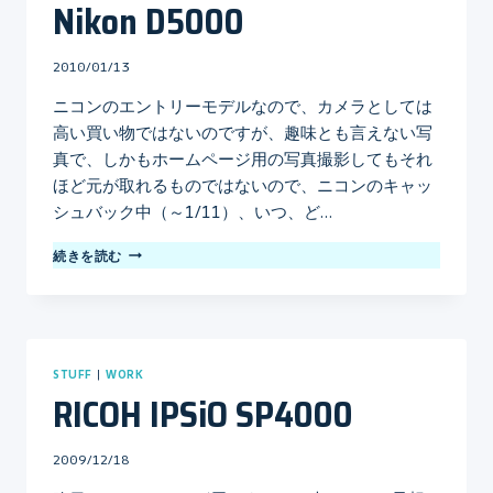
Nikon D5000
By
2010/01/13
mo
ニコンのエントリーモデルなので、カメラとしては
高い買い物ではないのですが、趣味とも言えない写
真で、しかもホームページ用の写真撮影してもそれ
ほど元が取れるものではないので、ニコンのキャッ
シュバック中（～1/11）、いつ、ど…
NIKON
続きを読む
D5000
STUFF
|
WORK
RICOH IPSiO SP4000
By
2009/12/18
mo