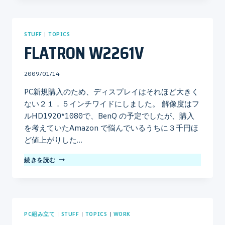
STUFF
|
TOPICS
FLATRON W2261V
By
2009/01/14
mo
PC新規購入のため、ディスプレイはそれほど大きく
ない２１．５インチワイドにしました。 解像度はフ
ルHD1920*1080で、BenQ の予定でしたが、購入
を考えていたAmazon で悩んでいるうちに３千円ほ
ど値上がりした…
FLATRON
続きを読む
W2261V
PC組み立て
|
STUFF
|
TOPICS
|
WORK