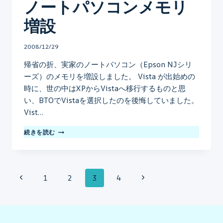
ノートパソコンメモリ
増設
By
2008/12/29
mo
帰省の折、実家のノートパソコン（Epson NJシリ
ーズ）のメモリを増設しました。 Vista が出始めの
時に、世の中はXPからVistaへ移行するものと思
い、BTOでVistaを選択したのを後悔していました。
Vist…
ノ
続きを読む
ー
ト
パ
ソ
ペ
前
次
1
2
3
4
コ
ン
ー
の
の
メ
モ
ジ
ペ
ペ
リ