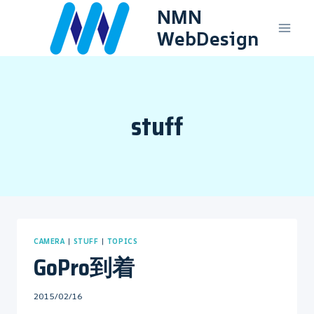
内
NMN
容
WebDesign
を
ス
キ
ッ
プ
stuff
CAMERA
|
STUFF
|
TOPICS
GoPro到着
By
2015/02/16
mo