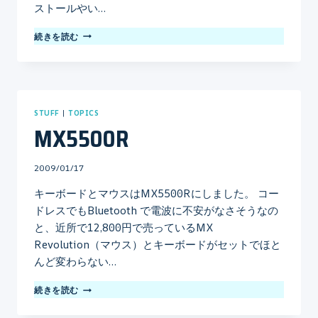
ストールやい…
CORE
続きを読む
I7
STUFF
|
TOPICS
MX5500R
By
2009/01/17
mo
キーボードとマウスはMX5500Rにしました。 コー
ドレスでもBluetooth で電波に不安がなさそうなの
と、近所で12,800円で売っているMX
Revolution（マウス）とキーボードがセットでほと
んど変わらない…
MX5500R
続きを読む