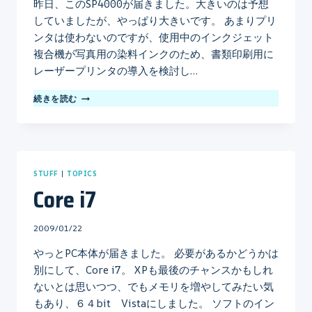
昨日、このSP4000が届きました。大きいのは予想
していましたが、やっぱり大きいです。 あまりプリ
ンタは使わないのですが、使用中のインクジェット
複合機が写真用の染料インクのため、書類印刷用に
レーザープリンタの導入を検討し…
RICOH
続きを読む
IPSIO
SP4000
STUFF
|
TOPICS
Core i7
By
2009/01/22
mo
やっとPC本体が届きました。 必要があるかどうかは
別にして、Core i7。 XPも最後のチャンスかもしれ
ないとは思いつつ、でもメモリを増やしてみたい気
もあり、６４bit Vistaにしました。 ソフトのイン