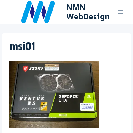
内
NMN
容
WebDesign
を
ス
キ
ッ
msi01
プ