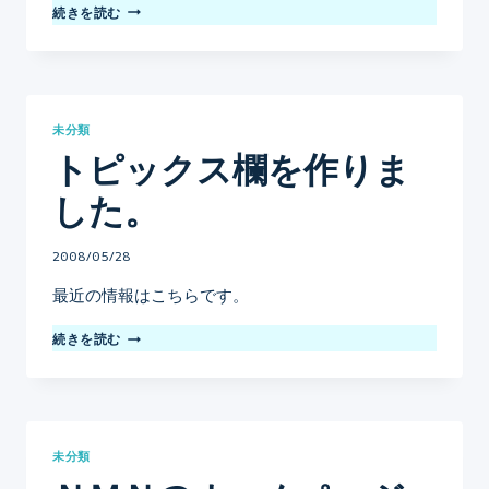
PEPSI,
続きを読む
BETTER.
未分類
トピックス欄を作りま
した。
By
2008/05/28
mo
最近の情報はこちらです。
ト
続きを読む
ピ
ッ
ク
ス
欄
未分類
を
作