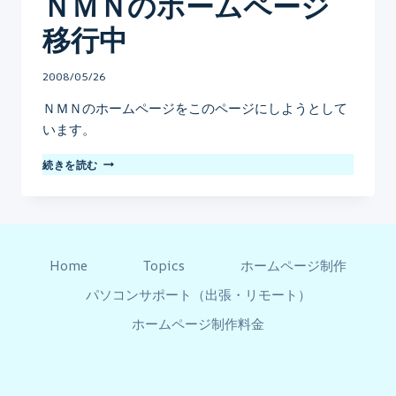
ＮＭＮのホームページ
り
移行中
ま
し
た。
By
2008/05/26
mo
ＮＭＮのホームページをこのページにしようとして
います。
Ｎ
続きを読む
Ｍ
Ｎ
の
ホ
ー
ム
Home
Topics
ホームページ制作
ペ
パソコンサポート（出張・リモート）
ー
ジ
ホームページ制作料金
移
行
中