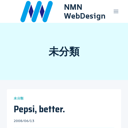
内
NMN
容
WebDesign
を
ス
キ
ッ
プ
未分類
未分類
Pepsi, better.
By
2008/06/13
mo